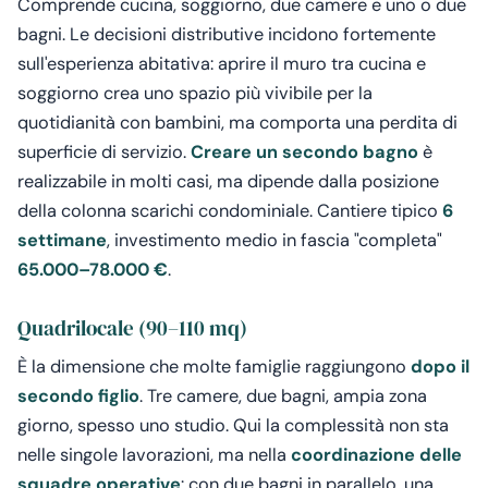
Comprende cucina, soggiorno, due camere e uno o due
bagni. Le decisioni distributive incidono fortemente
sull'esperienza abitativa: aprire il muro tra cucina e
soggiorno crea uno spazio più vivibile per la
quotidianità con bambini, ma comporta una perdita di
superficie di servizio.
Creare un secondo bagno
è
realizzabile in molti casi, ma dipende dalla posizione
della colonna scarichi condominiale. Cantiere tipico
6
settimane
, investimento medio in fascia "completa"
65.000–78.000 €
.
Quadrilocale (90–110 mq)
È la dimensione che molte famiglie raggiungono
dopo il
secondo figlio
. Tre camere, due bagni, ampia zona
giorno, spesso uno studio. Qui la complessità non sta
nelle singole lavorazioni, ma nella
coordinazione delle
squadre operative
: con due bagni in parallelo, una