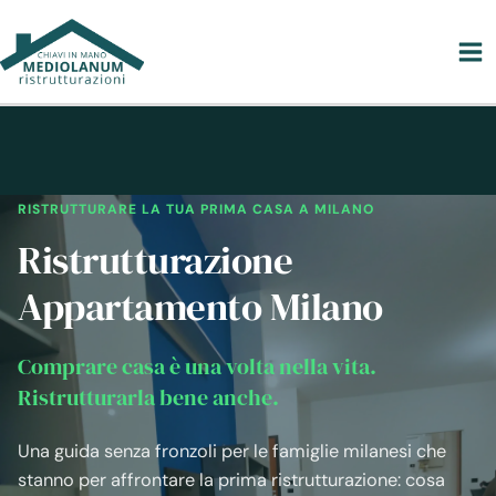
Vai
al
contenuto
RISTRUTTURARE LA TUA PRIMA CASA A MILANO
Ristrutturazione
Appartamento Milano
Comprare casa è una volta nella vita.
Ristrutturarla bene anche.
Una guida senza fronzoli per le famiglie milanesi che
stanno per affrontare la prima ristrutturazione: cosa