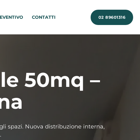
EVENTIVO
CONTATTI
02 89601316
ale 50mq –
na
li spazi. Nuova distribuzione interna,
.