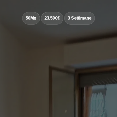
50Mq
23.500€
3 Settimane