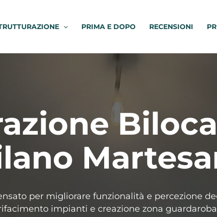
TRUTTURAZIONE
PRIMA E DOPO
RECENSIONI
PR
razione Biloc
ilano Martesa
sato per migliorare funzionalità e percezione deg
rifacimento impianti e creazione zona guardaroba