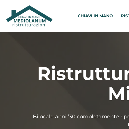
Vai
al
CHIAVI IN MANO
RIS
contenuto
Ristruttu
M
Bilocale anni ’30 completamente ripen